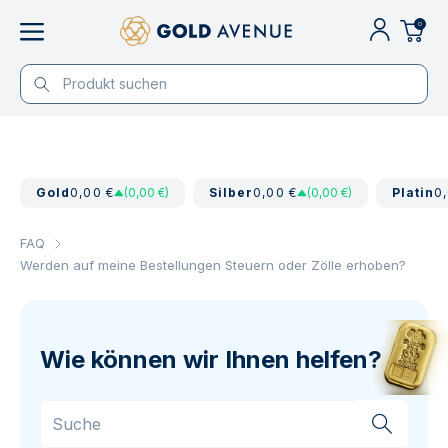
0
Gold
0,00 €
(0,00 €)
Silber
0,00 €
(0,00 €)
Platin
0
FAQ
Werden auf meine Bestellungen Steuern oder Zölle erhoben?
Wie können wir Ihnen helfen?