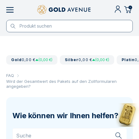
0
Gold
0,00 €
(0,00 €)
Silber
0,00 €
(0,00 €)
Platin
0
FAQ
Wird der Gesamtwert des Pakets auf den Zollformularen
angegeben?
Wie können wir Ihnen helfen?