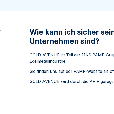
ukte anzeigen
rodukte anzeigen
100 Gramm
15 Kilogramm
Maple Leaf
Känguru
250 Gramm
Napoleon
Panda
1 Kilogramm
Panda
Kookaburra
Philharmoniker
Wie kann ich sicher sein
Sovereign
Unternehmen sind?
Vreneli
GOLD AVENUE ist Teil der MKS PAMP Gru
Edelmetallindustrie.
Sie finden uns auf der PAMP-Website als off
GOLD AVENUE wird durch die ARIF geregel