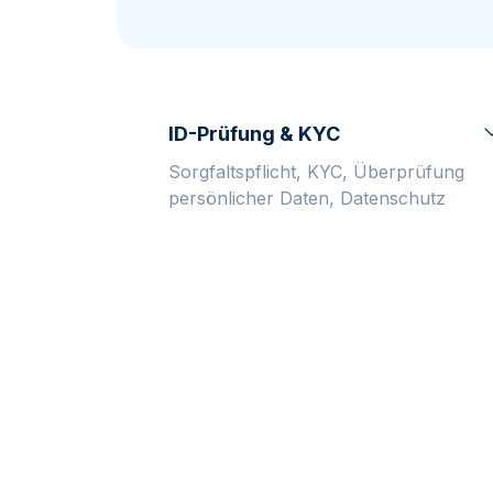
MwSt.-freies
Alle Gold Prod
Alle Silber P
Silber
Freunde
werben
ID-Prüfung & KYC
Sorgfaltspflicht, KYC, Überprüfung
persönlicher Daten, Datenschutz