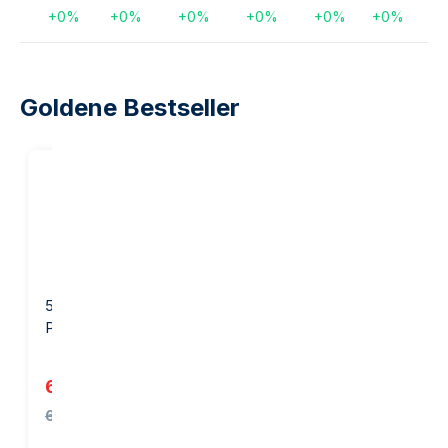
+
0
%
+
0
%
+
0
%
+
0
%
+
0
%
+
0
%
Goldene Bestseller
20
%
Rabatt auf
unsere
Marge
50 Gramm Goldbarren -
1 Unze Goldbarren -
PAMP Suisse
Heraeus
6.204,70 €
3.905,32 €
6.238,00 €