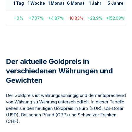
1 Tag
1 Woche
1 Monat
6 Monat
1 Jahr
5 Jahre
1
+
0
%
+
7.07
%
+
4.87
%
-10.83
%
+
28.9
%
+
152.03
%
+
2
Der aktuelle Goldpreis in
verschiedenen Währungen und
Gewichten
Der Goldpreis ist währungsabhängig und dementsprechend
von Währung zu Währung unterschiedlich. In dieser Tabelle
sehen sie den heutigen Goldpreis in Euro (EUR), US-Dollar
(USD), Britischen Pfund (GBP) und Schweizer Franken
(CHF).