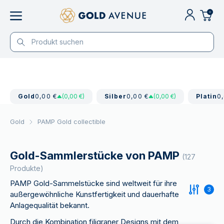
0
Gold
0,00 €
(0,00 €)
Silber
0,00 €
(0,00 €)
Platin
0
Gold
PAMP Gold collectible
Gold-Sammlerstücke von PAMP
(127
Produkte)
PAMP Gold-Sammelstücke sind weltweit für ihre
3
außergewöhnliche Kunstfertigkeit und dauerhafte
Anlagequalität bekannt.
Durch die Kombination filigraner Designs mit dem