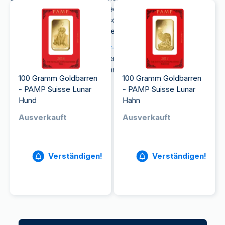
Anlagewert von Feingold ist jedes Produkt von
PAMP ein Meisterwerk, das sowohl Sammler als
auch Investoren gleichermaßen anspricht.
Egal, ob Sie sich für die
Lunar-Serie
begeistern
oder die filigrane Darstellungen der
Lady Fortuna
,
PAMP bietet einzigartige Sammlerstücke aus Gold.
100 Gramm Goldbarren
100 Gramm Goldbarren
- PAMP Suisse Lunar
- PAMP Suisse Lunar
Hund
Hahn
Ausverkauft
Ausverkauft
Verständigen!
Verständigen!