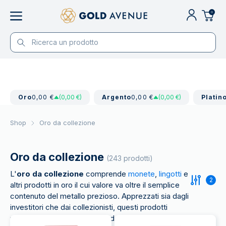
0
Oro
0,00 €
(0,00 €)
Argento
0,00 €
(0,00 €)
Platin
Shop
Oro da collezione
Oro da collezione
(243 prodotti)
L'
oro da collezione
comprende
monete
,
lingotti
e
2
altri prodotti in oro il cui valore va oltre il semplice
contenuto del metallo prezioso. Apprezzati sia dagli
investitori che dai collezionisti, questi prodotti
uniscono al valore intrinseco del metallo prezioso,