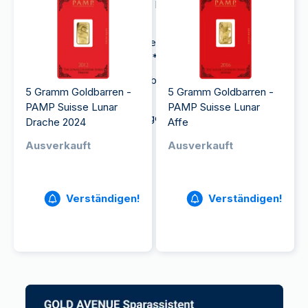
Vertrauenswürdigkeit:
Alle Barren der PAMP sind
LBMA-zertifiziert
Lagerung:
Kostenfreie Aufbewahrung in unseren
sicheren Schweizer Tresoren*
Bequem:
Rückkauf der Goldbarren zum aktuellen
5 Gramm Goldbarren -
5 Gramm Goldbarren -
Spotpreis und 0% Provision
PAMP Suisse Lunar
PAMP Suisse Lunar
Kostenfrei bis zu einem Einlagerungswert von
Drache 2024
Affe
10000€.
Ausverkauft
Ausverkauft
Verständigen!
Verständigen!