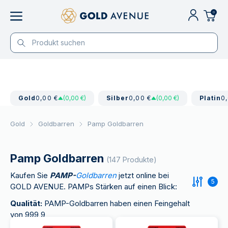
0
Gold
0,00 €
(0,00 €)
Silber
0,00 €
(0,00 €)
Platin
0
Gold
Goldbarren
Pamp Goldbarren
Pamp Goldbarren
(147 Produkte)
Kaufen Sie
PAMP-
Goldbarren
jetzt online bei
5
GOLD AVENUE. PAMPs Stärken auf einen Blick:
Qualität:
PAMP-Goldbarren haben einen Feingehalt
von 999,9