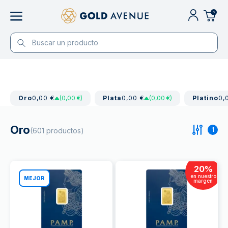
0
Oro
0,00 €
(0,00 €)
Plata
0,00 €
(0,00 €)
Platino
0,
Oro
1
(601 productos)
20
%
en nuestro
MEJOR
margen