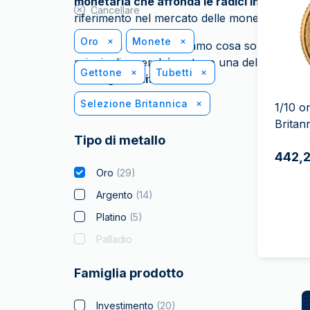
monetaria che affonda le radici in oltre 1.10
IVA
Cancellare
riferimento nel mercato delle monete d’inves
Programma di
affiliazione
Oro
Monete
In questa guida scopriamo cosa sono le monet
principali e perché restano una delle opzion
Gettone
Tubetti
del Regno Unito
.
Selezione Britannica
1/10 o
Britan
Tipo di metallo
442,2
Oro
(
29
)
Argento
(
14
)
Platino
(
5
)
Palladio
Famiglia prodotto
Investimento
(
20
)