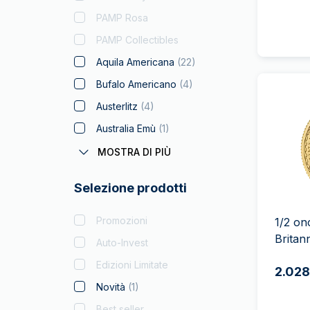
PAMP Rosa
PAMP Collectibles
Aquila Americana
(
22
)
Bufalo Americano
(
4
)
Austerlitz
(
4
)
Australia Emù
(
1
)
Coronas
(
1
)
MOSTRA DI PIÙ
Batman
Selezione prodotti
Big Five
(
4
)
Bitcoin
(
2
)
Promozioni
1/2 on
Britan
Black Flag
Auto-Invest
Britannia
(
18
)
Edizioni Limitate
2.028
Coca Cola
Novità
(
1
)
Collezione Natalizi
(
2
)
Best seller