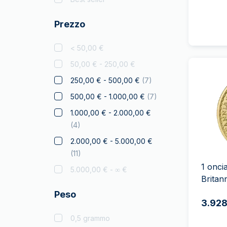
Criptovaluta
(
1
)
Prezzo
Leone Ceco
(
7
)
Disney
(
3
)
< 50,00 €
Diwali
50,00 € - 250,00 €
Drachmai
(
2
)
250,00 € - 500,00 €
(
7
)
Australiano
(
2
)
500,00 € - 1.000,00 €
(
7
)
Elephant
(
6
)
1.000,00 € - 2.000,00 €
(
4
)
Falco
2.000,00 € - 5.000,00 €
Francese a Cavallo
(
4
)
(
11
)
Regali e pezzi da
1 onci
5.000,00 € - ∞ €
collezione
(
7
)
Britan
Oro Da Regalare
(
6
)
Peso
3.928
Monete Certificate
(
6
)
0,5 grammo
Canguro
(
18
)