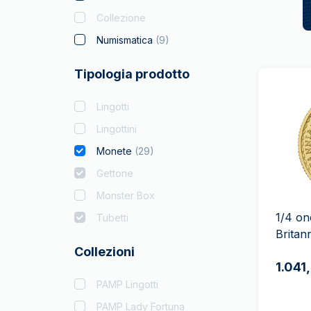
Collezione
Numismatica
(
9
)
Tipologia prodotto
Lingotti
Lingottini
Monete
(
29
)
Gettone
Monster Box
1/4 on
Tubetti
Britann
Collezioni
1.041
PAMP Lingotti
PAMP Lady Fortuna