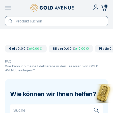
0
Gold
0,00 €
(0,00 €)
Silber
0,00 €
(0,00 €)
Platin
0
FAQ
Wie kann ich meine Edelmetalle in den Tresoren von GOLD
AVENUE einlagern?
Wie können wir Ihnen helfen?