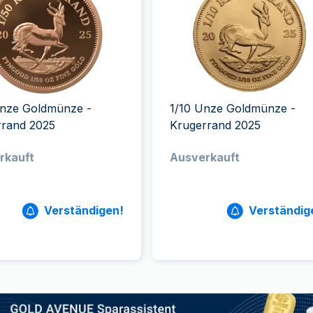
ukte anzeigen
rodukte anzeigen
100 Gramm
15 Kilogramm
Maple Leaf
Känguru
250 Gramm
Napoleon
Panda
1 Kilogramm
Panda
Kookaburra
Philharmoniker
Sovereign
Unze Goldmünze -
1/10 Unze Goldmünze -
Vreneli
rrand 2025
Krugerrand 2025
rkauft
Ausverkauft
Verständigen!
Verständig