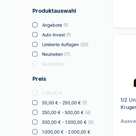
Batman
Produktauswahl
Big Five
(
4
)
Bitcoin
Angebote
(
1
)
Black Flag
Auto-Invest
(
1
)
Britannia
Limitierte Auflagen
(
20
)
Coca Cola
Neuheiten
(
7
)
Weihnachts
Bestsellers
Sammlerstücke
Preis
Krypto
Tschechische Löwe
< 50,00 €
Disney
1/2 U
50,00 € - 250,00 €
(
1
)
Kruge
Diwali
250,00 € - 500,00 €
(
4
)
Drachmai
Ausve
500,00 € - 1.000,00 €
(
3
)
Drache
1.000,00 € - 2.000,00 €