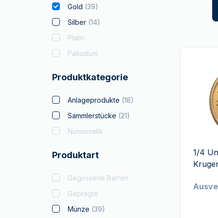
Gold
(
39
)
Silber
(
14
)
Platin
Palladium
Produktkategorie
Anlageprodukte
(
18
)
Sammlerstücke
(
21
)
Numismatik
1/4 U
Produktart
Kruge
Gegossene Barren
Ausve
Geprägte
Münze
(
39
)