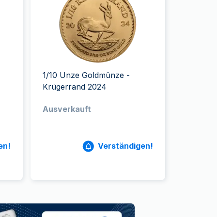
Swissmint
Italienischen Staatlichen Münze
1/10 Unze Goldmünze -
Krügerrand 2024
Ausverkauft
en!
Verständigen!