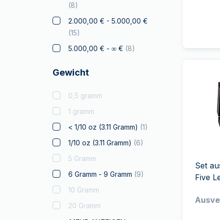
Elephant
(
2
)
(
8
)
Falke
2.000,00 € - 5.000,00 €
(
15
)
Franc à Cheval
5.000,00 € - ∞ €
(
8
)
Geschenke &
Sammlerstücke
(
1
)
Gewicht
Gold zum Verschenken
Zertifizierte Münzen
0,5 gramm
Känguru
1 gramm
Koala
< 1/10 oz (3.11 Gramm)
(
1
)
Kookaburra
1/10 oz (3.11 Gramm)
(
6
)
Krügerrand
(
32
)
5 Gramm
Set au
Wahrzeichen der Welt
6 Gramm - 9 Gramm
(
9
)
Five L
Lizenzierte Produkte
10 Gramm
Ausve
Louis d'or
20 Gramm
Lunar