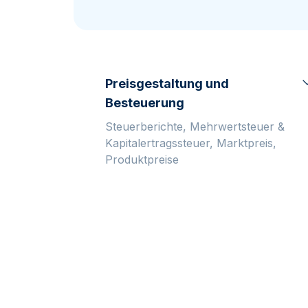
MwSt.-freies
Alle Gold Prod
Silber
Freunde
werben
Preisgestaltung und
Besteuerung
Steuerberichte, Mehrwertsteuer &
Kapitalertragssteuer, Marktpreis,
Produktpreise