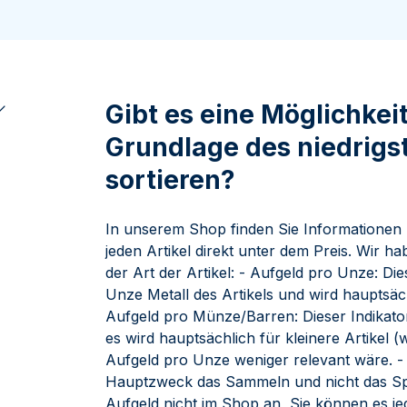
ukte anzeigen
100 Gramm
15 Kilogramm
Maple Leaf
Känguru
250 Gramm
Napoleon
Panda
1 Kilogramm
Panda
Kookaburra
Philharmoniker
Gibt es eine Möglichkei
Sovereign
Grundlage des niedrigs
Vreneli
sortieren?
In unserem Shop finden Sie Informationen 
jeden Artikel direkt unter dem Preis. Wir 
der Art der Artikel: - Aufgeld pro Unze: Di
Unze Metall des Artikels und wird hauptsäch
Aufgeld pro Münze/Barren: Dieser Indikator
es wird hauptsächlich für kleinere Artikel 
Aufgeld pro Unze weniger relevant wäre. - 
Hauptzweck das Sammeln und nicht das Spa
Aufgeld nicht im Shop an, Sie können es j