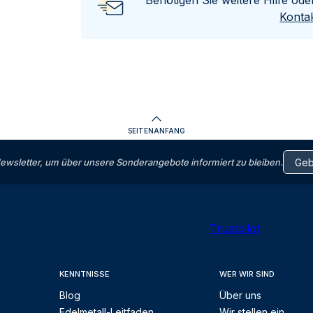
Benötigen Sie weitere Hilfe od
Kontak
SEITENANFANG
letter, um über unsere Sonderangebote informiert zu bleiben.
Trustpilot
KENNTNISSE
WER WIR SIND
Blog
Über uns
Edelmetall-Leitfaden
Wir stellen ein