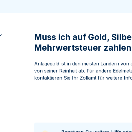
ukte anzeigen
100 Gramm
15 Kilogramm
Maple Leaf
Känguru
250 Gramm
Napoleon
Panda
1 Kilogramm
Panda
Kookaburra
Philharmoniker
Muss ich auf Gold, Silbe
Sovereign
Mehrwertsteuer zahlen
Vreneli
Anlagegold ist in den meisten Ländern von 
von seiner Reinheit ab. Für andere Edelmeta
kontaktieren Sie Ihr Zollamt für weitere In