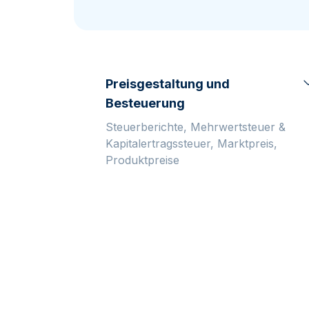
MwSt.-freies
Alle Gold Prod
Silber
Freunde
werben
Preisgestaltung und
Besteuerung
Steuerberichte, Mehrwertsteuer &
Kapitalertragssteuer, Marktpreis,
Produktpreise