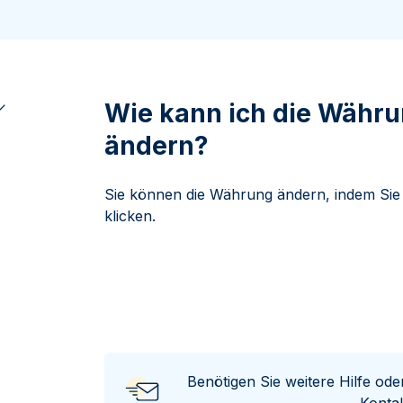
ukte anzeigen
rodukte anzeigen
100 Gramm
15 Kilogramm
Maple Leaf
Känguru
250 Gramm
Napoleon
Panda
1 Kilogramm
Panda
Kookaburra
Philharmoniker
Wie kann ich die Währu
Sovereign
ändern?
Vreneli
Sie können die Währung ändern, indem Sie 
klicken.
Benötigen Sie weitere Hilfe od