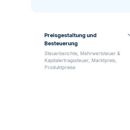
MwSt.-freies
Alle Gold Prod
Alle Silber P
Silber
Freunde
werben
Preisgestaltung und
Besteuerung
Steuerberichte, Mehrwertsteuer &
Kapitalertragssteuer, Marktpreis,
Produktpreise