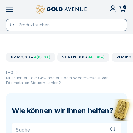
0
Gold
0,00 €
(0,00 €)
Silber
0,00 €
(0,00 €)
Platin
0
FAQ
Muss ich auf die Gewinne aus dem Wiederverkauf von
Edelmetallen Steuern zahlen?
Wie können wir Ihnen helfen?