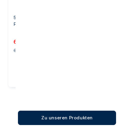
50 Gramm Goldbarren -
1 Unze Goldbarren -
PAMP Suisse
Heraeus
6.087,84 €
3.832,60 €
6.121,15 €
Kaufen
Kaufen
Zu unseren Produkten