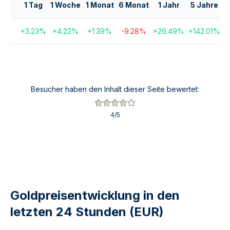
1 Tag
1 Woche
1 Monat
6 Monat
1 Jahr
5 Jahre
+
3.23
%
+
4.22
%
+
1.39
%
-9.28
%
+
26.49
%
+
142.01
%
+
Besucher haben den Inhalt dieser Seite bewertet:
4
/5
Goldpreisentwicklung in den
letzten 24 Stunden (EUR)