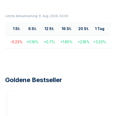
Letzte Aktualisierung: 6. Aug. 2026, 04:00
1 St.
6 St.
12 St.
16 St.
20 St.
1 Tag
-0.23
%
+
0.19
%
+
0.7
%
+
1.85
%
+
2.18
%
+
3.23
%
Goldene Bestseller
20
%
Rabatt auf
unsere
Marge