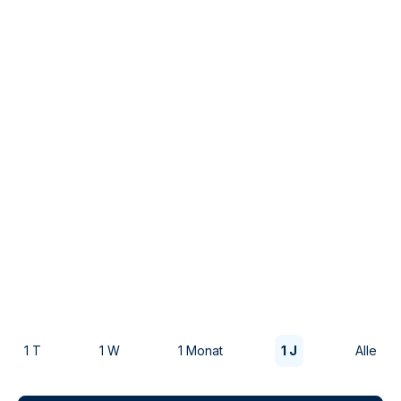
1 T
1 W
1 Monat
1 J
Alle