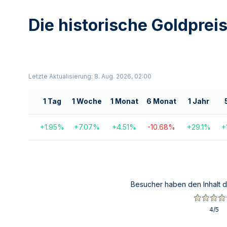
Die historische Goldprei
Letzte Aktualisierung: 8. Aug. 2026, 02:00
1 Tag
1 Woche
1 Monat
6 Monat
1 Jahr
+
1.95
%
+
7.07
%
+
4.51
%
-10.68
%
+
29.1
%
+
Besucher haben den Inhalt d
4
/5