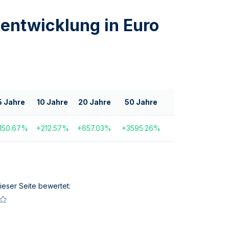
sentwicklung in Euro
5 Jahre
10 Jahre
20 Jahre
50 Jahre
150.67
%
+
212.57
%
+
657.03
%
+
3595.26
%
ieser Seite bewertet: