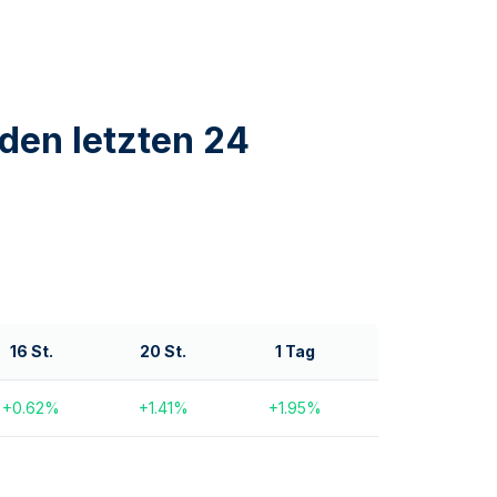
den letzten 24
16 St.
20 St.
1 Tag
+
0.62
%
+
1.41
%
+
1.95
%