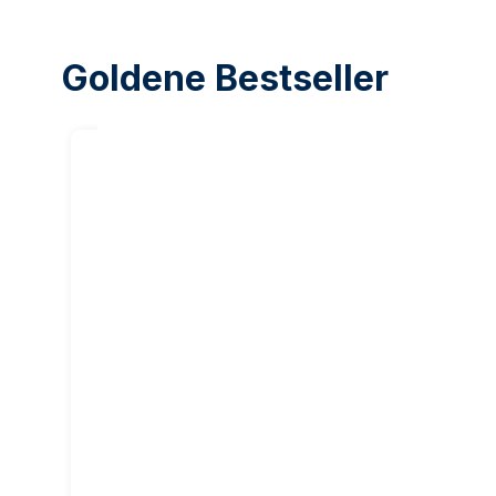
Goldene Bestseller
20
%
Rabatt auf
unsere
Marge
50 Gramm Goldbarren -
1 Unze G
PAMP Suisse
6.204,70 €
3.905,3
6.238,00 €