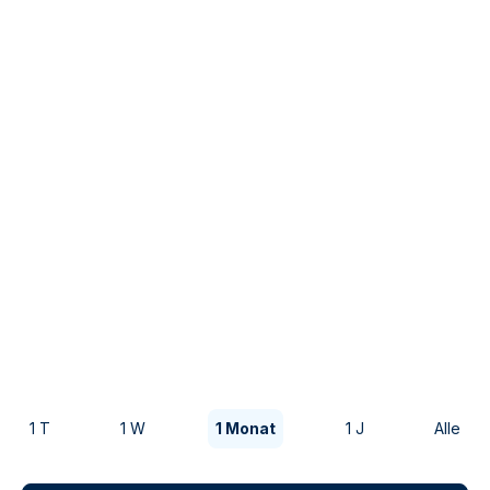
1 T
1 W
1 Monat
1 J
Alle