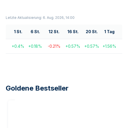
Letzte Aktualisierung: 6. Aug. 2026, 14:00
1 St.
6 St.
12 St.
16 St.
20 St.
1 Tag
+
0.4
%
+
0.18
%
-0.21
%
+
0.57
%
+
0.57
%
+
1.56
%
Goldene Bestseller
20
%
Rabatt auf
unsere
Marge