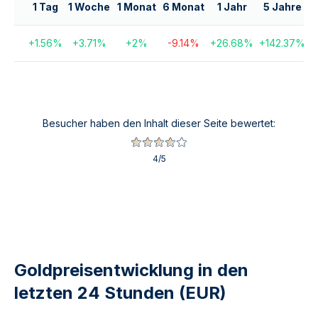
1 Tag
1 Woche
1 Monat
6 Monat
1 Jahr
5 Jahre
1
+
1.56
%
+
3.71
%
+
2
%
-9.14
%
+
26.68
%
+
142.37
%
Besucher haben den Inhalt dieser Seite bewertet:
4
/5
Goldpreisentwicklung in den
letzten 24 Stunden (EUR)