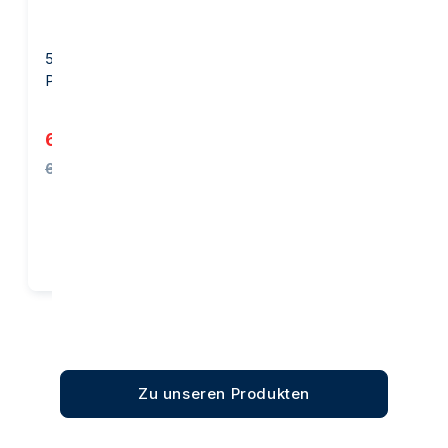
50 Gramm Goldbarren -
1 Unze Goldbarren -
PAMP Suisse
Heraeus
6.096,73 €
3.838,13 €
6.130,04 €
Kaufen
Kaufen
Zu unseren Produkten