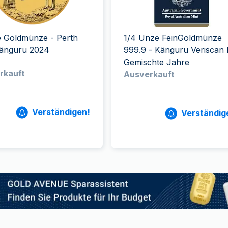
ukte anzeigen
rodukte anzeigen
100 Gramm
15 Kilogramm
Maple Leaf
Känguru
250 Gramm
Napoleon
Panda
1 Kilogramm
Panda
Kookaburra
e Goldmünze - Perth
1/4 Unze FeinGoldmünze
Philharmoniker
Känguru 2024
999.9 - Känguru Veriscan
Gemischte Jahre
Sovereign
rkauft
Ausverkauft
Vreneli
Verständigen!
Verständig