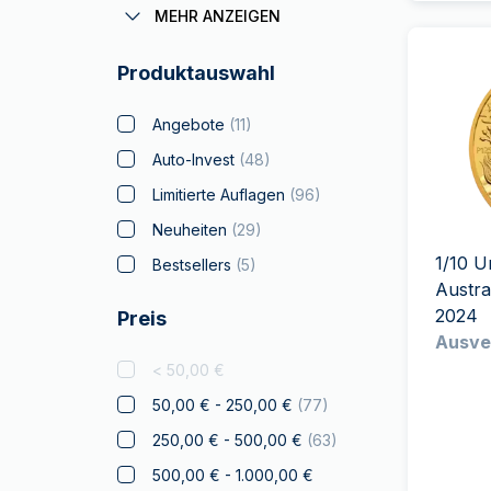
Coronas
(
1
)
MEHR ANZEIGEN
Batman
Produktauswahl
Big Five
(
4
)
Bitcoin
(
2
)
Angebote
(
11
)
Black Flag
Auto-Invest
(
48
)
Britannia
(
18
)
Limitierte Auflagen
(
96
)
Coca Cola
Neuheiten
(
29
)
Weihnachts
1/10 
Bestsellers
(
5
)
Sammlerstücke
(
4
)
Austra
2024
Preis
Krypto
(
1
)
Ausve
Tschechische Löwe
(
7
)
< 50,00 €
Disney
(
3
)
50,00 € - 250,00 €
(
77
)
Diwali
(
4
)
250,00 € - 500,00 €
(
63
)
Drachmai
(
2
)
500,00 € - 1.000,00 €