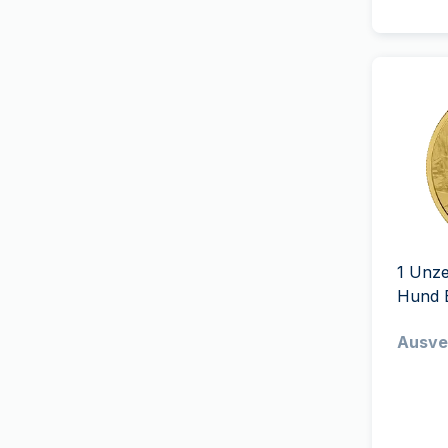
(
13
)
Royal Australian Mint
(
7
)
Royal Canadian Mint
(
26
)
Royal Dutch Mint
(
4
)
The Royal Mint
(
34
)
Royal Mint of Belgium
(
1
)
Royal Danish Mint
(
1
)
Royal Mint of Spain
(
9
)
South African Mint
(
39
)
1 Unz
Swissmint
(
28
)
Hund 
T&S
(
1
)
Ausve
Umicore
(
2
)
US Mint
(
34
)
9Fine Mint
(
16
)