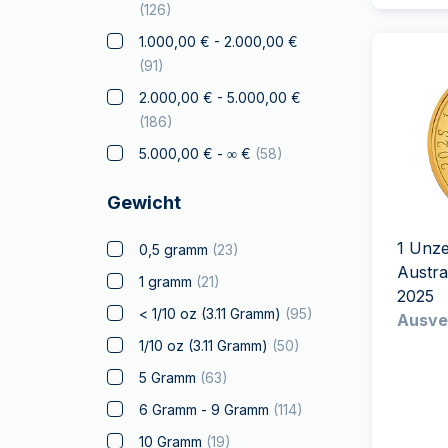
Drache
(
4
)
(
126
)
Elephant
(
6
)
1.000,00 € - 2.000,00 €
(
91
)
Falke
2.000,00 € - 5.000,00 €
Franc à Cheval
(
4
)
(
186
)
Geschenke &
5.000,00 € - ∞ €
(
58
)
Sammlerstücke
(
14
)
Gold zum Verschenken
Gewicht
(
14
)
Zertifizierte Münzen
(
6
)
1 Unz
0,5 gramm
(
23
)
Austr
Känguru
(
18
)
1 gramm
(
21
)
2025
Koala
< 1/10 oz (3.11 Gramm)
(
95
)
Ausve
Kookaburra
1/10 oz (3.11 Gramm)
(
50
)
Krügerrand
(
32
)
5 Gramm
(
63
)
Wahrzeichen der Welt
(
13
)
6 Gramm - 9 Gramm
(
114
)
Lizenzierte Produkte
(
6
)
10 Gramm
(
19
)