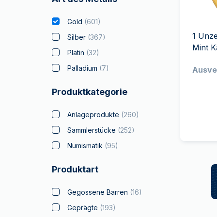
MwSt.-freies
Alle Gold Prod
Alle Silber P
Silber
Gold
(
601
)
Freunde
1 Unz
werben
Silber
(
367
)
Mint 
Platin
(
32
)
Palladium
(
7
)
Ausve
Produktkategorie
Anlageprodukte
(
260
)
Sammlerstücke
(
252
)
Numismatik
(
95
)
Produktart
Gegossene Barren
(
16
)
Geprägte
(
193
)