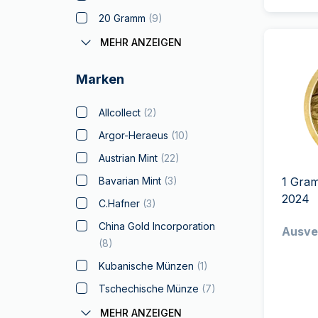
Louis d'or
(
4
)
20 Gramm
(
9
)
Lunar
(
54
)
11 Gramm - 30 Gramm
(
70
)
MEHR ANZEIGEN
Malteserkreuz
(
3
)
1 oz (31.10 Gramm)
(
130
)
Marken
Maple Leaf
(
25
)
50 Gramm
(
7
)
Mexico Libertad
100 Gramm
(
19
)
Allcollect
(
2
)
Myths and Legends
250 Gramm
(
2
)
Argor-Heraeus
(
10
)
Napoleon
(
21
)
10 oz
Austrian Mint
(
22
)
Arche Noah
(
8
)
500 Gramm
(
4
)
Bavarian Mint
(
3
)
1 Gra
Panda
(
8
)
2024
1 Kilogramm
(
3
)
C.Hafner
(
3
)
Philharmoniker
(
21
)
100 oz
China Gold Incorporation
Ausve
Silber zum Verschenken
(
8
)
5 kilogramm
Sovereign
(
10
)
Kubanische Münzen
(
1
)
15 kilogramm
Spanische Dublone
(
9
)
Tschechische Münze
(
7
)
Star Wars
(
1
)
Geiger Edelmetalle
(
8
)
MEHR ANZEIGEN