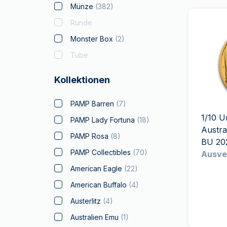
Münze
(
382
)
Runde
Monster Box
(
2
)
Tube
Kollektionen
PAMP Barren
(
7
)
1/10 
PAMP Lady Fortuna
(
18
)
Austra
PAMP Rosa
(
8
)
BU 202
PAMP Collectibles
(
70
)
Ausve
American Eagle
(
22
)
American Buffalo
(
4
)
Austerlitz
(
4
)
Australien Emu
(
1
)