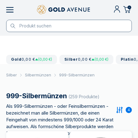
0
Gold
0,00 €
(0,00 €)
Silber
0,00 €
(0,00 €)
Platin
0
Silber
Silbermünzen
999-Silbermünzen
999-Silbermünzen
(259 Produkte)
Als 999-Silbermünzen - oder Feinsilbermünzen -
4
bezeichnet man alle Silbermünzen, die einen
Feingehalt von mindestens 999/1000 oder 24 Karat
aufweisen. Als formschöne Silberprodukte werden
Maple Leaf, Wiener Philharmoniker & Co. von