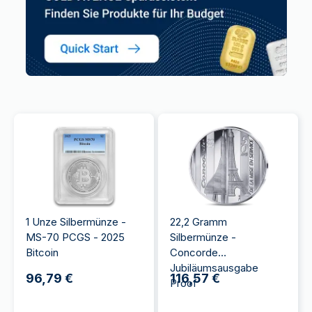
1 Unze Silbermünze -
22,2 Gramm
MS-70 PCGS - 2025
Silbermünze -
Bitcoin
Concorde
Jubiläumsausgabe
96,79 €
116,57 €
Proof