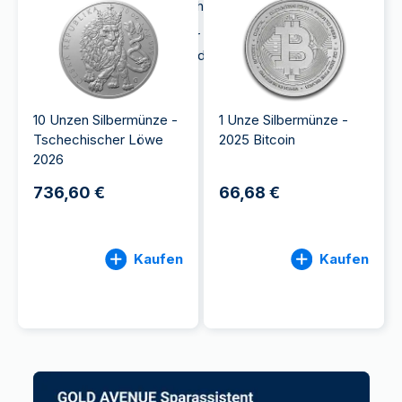
Sammlern und Anlegern gleichermaßen geschätzt.
Bei GOLD AVENUE führen wir eine breite Auswahl
an beliebten
Silbermünzen
und
Silberprodukten
.
10 Unzen Silbermünze -
1 Unze Silbermünze -
Tschechischer Löwe
2025 Bitcoin
2026
736,60 €
66,68 €
Kaufen
Kaufen