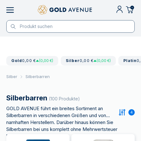
0
Gold
0,00 €
(0,00 €)
Silber
0,00 €
(0,00 €)
Platin
0
Silber
Silberbarren
Silberbarren
(100 Produkte)
GOLD AVENUE führt ein breites Sortiment an
4
Silberbarren in verschiedenen Größen und von
namhaften Herstellern. Darüber hinaus können Sie
Silberbarren bei uns komplett ohne Mehrwertsteuer
kaufen.