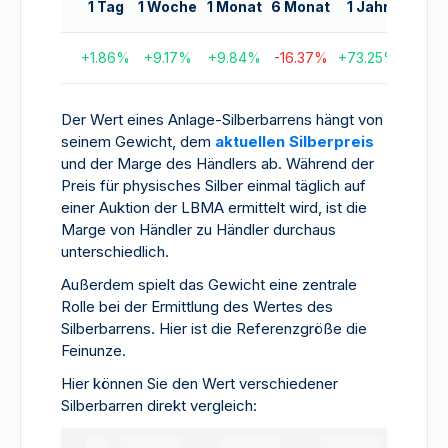
1 Tag
1 Woche
1 Monat
6 Monat
1 Jahr
5 Ja
+
1.86
%
+
9.17
%
+
9.84
%
-16.37
%
+
73.25
%
+
172.
Der Wert eines Anlage-Silberbarrens hängt von
seinem Gewicht, dem
aktuellen Silberpreis
und der Marge des Händlers ab. Während der
Preis für physisches Silber einmal täglich auf
einer Auktion der LBMA ermittelt wird, ist die
Marge von Händler zu Händler durchaus
unterschiedlich.
Außerdem spielt das Gewicht eine zentrale
Rolle bei der Ermittlung des Wertes des
Silberbarrens. Hier ist die Referenzgröße die
Feinunze.
Hier können Sie den Wert verschiedener
Silberbarren direkt vergleich: